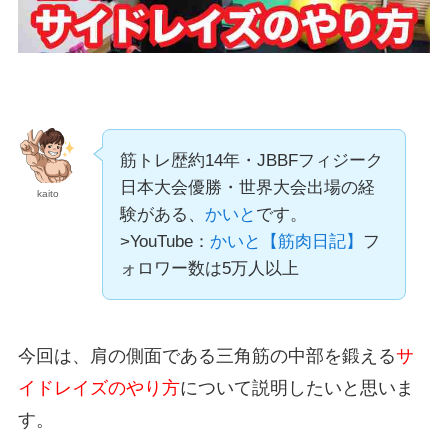
筋トレ歴約14年・JBBFフィジーク
日本大会優勝・世界大会出場の経
kaito
験がある、
かいと
です。
>YouTube：
かいと【筋肉日記】
フ
ォロワー数は5万人以上
今回は、肩の側面である三角筋の中部を鍛える
サ
イドレイズのやり方
について説明したいと思いま
す。