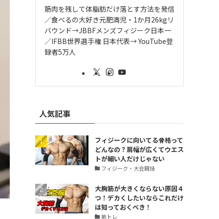
筋肉を残して体脂肪だけ落とす方法を発信
／食べるの大好き元肥満児・1か月26kgリ
バウンド→JBBFメンズフィジーク日本一
／IFBB世界選手権 日本代表→ YouTube登
録者5万人
人気記事
フィジークに向いてる骨格って
どんなの？肩幅が広くてウエス
トが細い人だけじゃない
フィジーク・大会競技
大胸筋が大きくならない原因４
つ！デカくしたいならこれだけ
は知っておくべき！
筋トレ