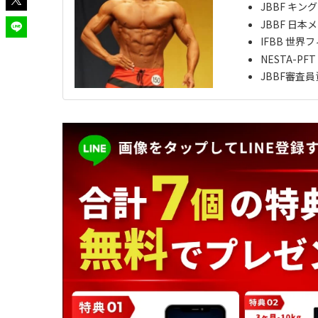
JBBF キン
JBBF 日本
IFBB 世界
NESTA-P
JBBF審査員