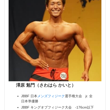
澤原 魁門（さわはら かいと）
JBBF 日本
メンズフィジーク
選手権大会 jr. 全
日本準優勝
JBBF キングオブフィジーク大会 -176cm以下