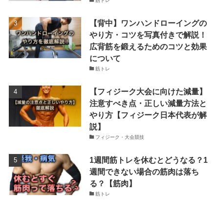
筋トレ
【背中】ワンハンドローイングの
やり方・コツを写真付きで解説！
広背筋を鍛えるためのコツと効果
について
筋トレ
【フィジーク大会に向けた減量】
注意すべき点・正しい減量方法と
やり方【フィジーク日本代表が解
説】
フィジーク・大会競技
1週間筋トレを休むとどうなる？1
週間できない場合の筋肉は落ち
る？【筋肉】
筋トレ