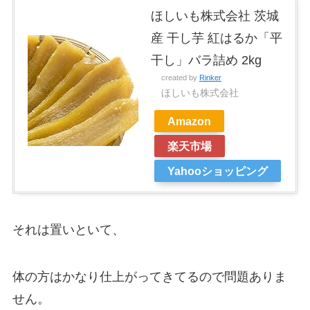
ほしいも株式会社 茨城
産 干し芋 紅はるか「平
干し」バラ詰め 2kg
created by
Rinker
ほしいも株式会社
Amazon
楽天市場
Yahooショッピング
それは置いといて、
体の方はかなり仕上がってきてるので問題ありま
せん。