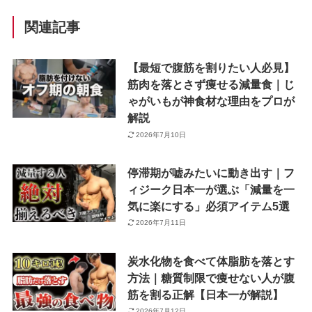
関連記事
【最短で腹筋を割りたい人必見】
筋肉を落とさず痩せる減量食｜じ
ゃがいもが神食材な理由をプロが
解説
2026年7月10日
停滞期が嘘みたいに動き出す｜フ
ィジーク日本一が選ぶ「減量を一
気に楽にする」必須アイテム5選
2026年7月11日
炭水化物を食べて体脂肪を落とす
方法｜糖質制限で痩せない人が腹
筋を割る正解【日本一が解説】
2026年7月12日