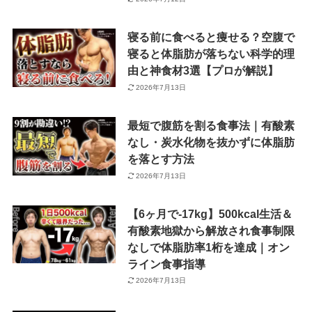
寝る前に食べると痩せる？空腹で
寝ると体脂肪が落ちない科学的理
由と神食材3選【プロが解説】
2026年7月13日
最短で腹筋を割る食事法｜有酸素
なし・炭水化物を抜かずに体脂肪
を落とす方法
2026年7月13日
【6ヶ月で-17kg】500kcal生活＆
有酸素地獄から解放され食事制限
なしで体脂肪率1桁を達成｜オン
ライン食事指導
2026年7月13日