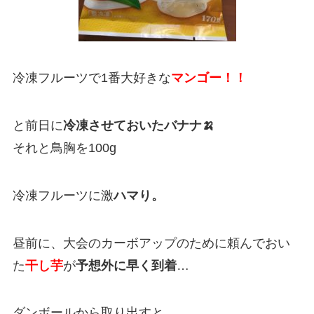
冷凍フルーツで1番大好きな
マンゴー！！
と前日に
冷凍させておいたバナナ🍌
それと鳥胸を100g
冷凍フルーツに激
ハマり。
昼前に、大会のカーボアップのために頼んでおい
た
干し芋
が
予想外に早く到着
…
ダンボールから取り出すと…