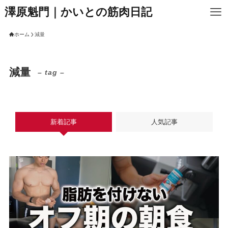
澤原魁門｜かいとの筋肉日記
ホーム
減量
減量
– tag –
新着記事
人気記事