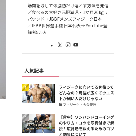
筋肉を残して体脂肪だけ落とす方法を発信
／食べるの大好き元肥満児・1か月26kgリ
バウンド→JBBFメンズフィジーク日本一
／IFBB世界選手権 日本代表→ YouTube登
録者5万人
人気記事
フィジークに向いてる骨格って
どんなの？肩幅が広くてウエス
トが細い人だけじゃない
フィジーク・大会競技
【背中】ワンハンドローイング
のやり方・コツを写真付きで解
説！広背筋を鍛えるためのコツ
と効果について