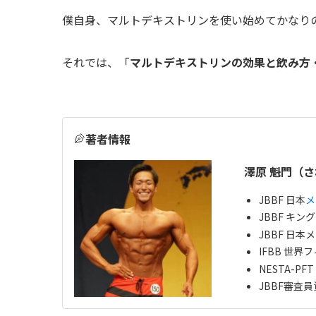
僕自身、マルトデキストリンを使い始めてかなり
それでは、「
マルトデキストリンの効果と飲み方
著者情報
澤原 魁門（さ
JBBF 日本
メ
JBBF キン
JBBF 日本
IFBB 世界
NESTA-P
JBBF審査員