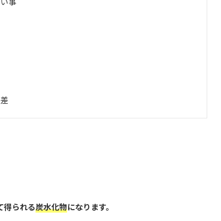
たい事
人差
て得られる
炭水化物
になります。