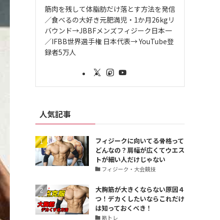
筋肉を残して体脂肪だけ落とす方法を発信
／食べるの大好き元肥満児・1か月26kgリ
バウンド→JBBFメンズフィジーク日本一
／IFBB世界選手権 日本代表→ YouTube登
録者5万人
人気記事
フィジークに向いてる骨格って
どんなの？肩幅が広くてウエス
トが細い人だけじゃない
フィジーク・大会競技
大胸筋が大きくならない原因４
つ！デカくしたいならこれだけ
は知っておくべき！
筋トレ