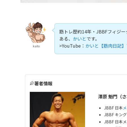
筋トレ歴約14年・JBBFフィジ
ある、
かいと
です。
>YouTube：
かいと【筋肉日記】
kaito
著者情報
澤原 魁門（さ
JBBF 日本
メ
JBBF キン
JBBF 日本