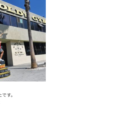
たです。
笑