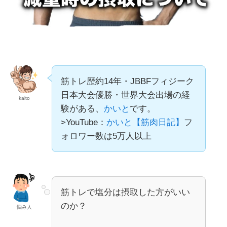
筋トレ歴約14年・JBBFフィジーク
日本大会優勝・世界大会出場の経
kaito
験がある、
かいと
です。
>YouTube：
かいと【筋肉日記】
フ
ォロワー数は5万人以上
筋トレで塩分は摂取した方がいい
のか？
悩み人