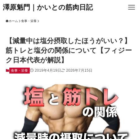
澤原魁門｜かいとの筋肉日記
ホーム
食事・栄養
【減量中は塩分摂取したほうがいい？】
筋トレと塩分の関係について【フィジー
ク日本代表が解説】
2019年4月19日
2026年7月15日
食事・栄養