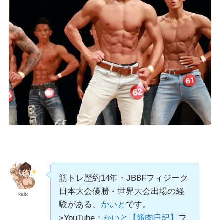
筋トレ歴約14年・JBBFフィジーク
日本大会優勝・世界大会出場の経
kaito
験がある、
かいと
です。
>YouTube：
かいと【筋肉日記】
フ