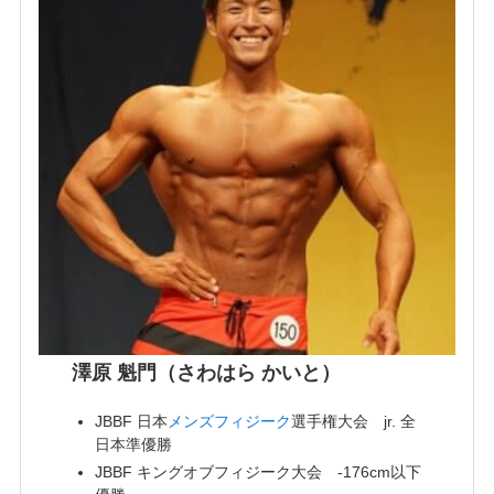
澤原 魁門（さわはら かいと）
JBBF 日本
メンズフィジーク
選手権大会 jr. 全
日本準優勝
JBBF キングオブフィジーク大会 -176cm以下