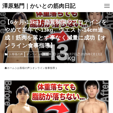
澤原魁門｜かいとの筋肉日記
【6ヶ月-13kg】脂質制限やプロテインを
やめて半年で-13kg、ウエスト-14cm達
成！筋肉を落とす事なく減量に成功【オ
ンライン食事指導】
2025年4月7日
2026年7月13日
お客様の声
オンライン食事指導
ホーム
お客様の声
オンライン食事指導